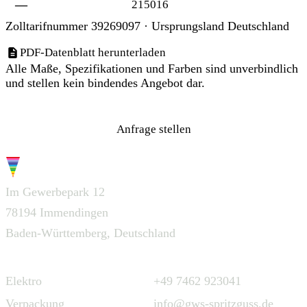
—
215016
Zolltarifnummer 39269097 · Ursprungsland Deutschland
PDF-Datenblatt herunterladen
Alle Maße, Spezifikationen und Farben sind unverbindlich
und stellen kein bindendes Angebot dar.
Anfrage stellen
G.W.S.
Im Gewerbepark 12
78194 Immendingen
Baden-Württemberg, Deutschland
Navigation
Kontakt
Elektro
+49 7462 923041
Verpackung
info@gws-spritzguss.de