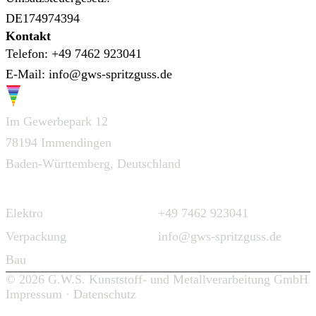
DE174974394
Kontakt
Telefon:
+49 7462 923041
E-Mail:
info@gws-spritzguss.de
G.W.S.
Im Gewerbepark 12
78194 Immendingen
Baden-Württemberg, Deutschland
Navigation
Kontakt
Elektro
+49 7462 923041
Verpackung
info@gws-spritzguss.de
Bau
© 2026 G.W.S. Kunststoff- und Metallverarbeitung GmbH
Impressum
·
Datenschutz