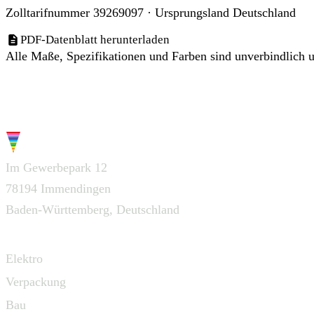
Zolltarifnummer 39269097 · Ursprungsland Deutschland
PDF-Datenblatt herunterladen
Alle Maße, Spezifikationen und Farben sind unverbindlich u
G.W.S.
Im Gewerbepark 12
78194 Immendingen
Baden-Württemberg, Deutschland
Navigation
Elektro
Verpackung
Bau