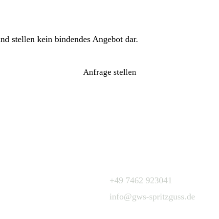
nd stellen kein bindendes Angebot dar.
Anfrage stellen
Kontakt
+49 7462 923041
info@gws-spritzguss.de