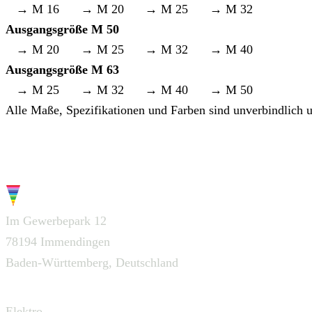
→ M 16
→ M 20
→ M 25
→ M 32
Ausgangsgröße M 50
→ M 20
→ M 25
→ M 32
→ M 40
Ausgangsgröße M 63
→ M 25
→ M 32
→ M 40
→ M 50
Alle Maße, Spezifikationen und Farben sind unverbindlich u
G.W.S.
Im Gewerbepark 12
78194 Immendingen
Baden-Württemberg, Deutschland
Navigation
Elektro