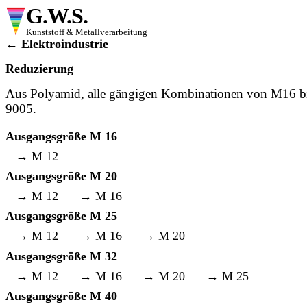
G.W.S.
Kunststoff & Metallverarbeitung
← Elektroindustrie
Reduzierung
Aus Polyamid, alle gängigen Kombinationen von M16 
9005.
Ausgangsgröße M 16
→ M 12
Ausgangsgröße M 20
→ M 12
→ M 16
Ausgangsgröße M 25
→ M 12
→ M 16
→ M 20
Ausgangsgröße M 32
→ M 12
→ M 16
→ M 20
→ M 25
Ausgangsgröße M 40