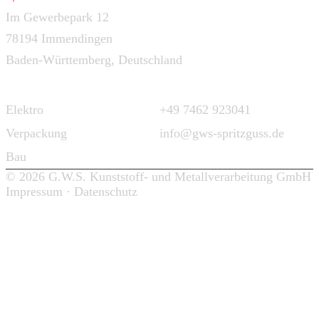
Im Gewerbepark 12
78194 Immendingen
Baden-Württemberg, Deutschland
Navigation
Kontakt
Elektro
+49 7462 923041
Verpackung
info@gws-spritzguss.de
Bau
© 2026 G.W.S. Kunststoff- und Metallverarbeitung GmbH
Impressum
·
Datenschutz