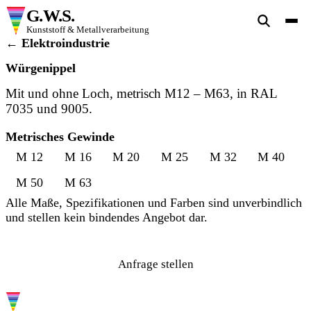
G.W.S.
Kunststoff & Metallverarbeitung
← Elektroindustrie
Würgenippel
Mit und ohne Loch, metrisch M12 – M63, in RAL
7035 und 9005.
Metrisches Gewinde
M 12
M 16
M 20
M 25
M 32
M 40
M 50
M 63
Alle Maße, Spezifikationen und Farben sind unverbindlich
und stellen kein bindendes Angebot dar.
Anfrage stellen
G.W.S.