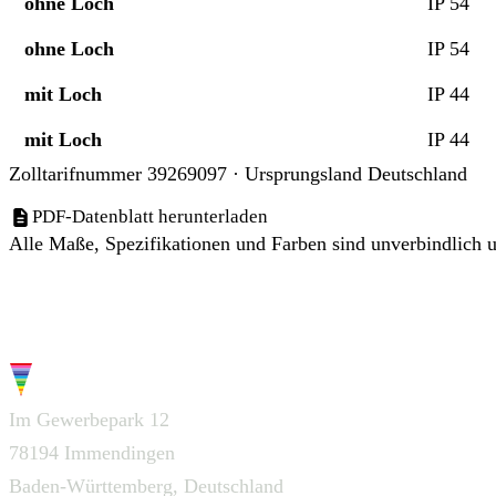
ohne Loch
IP 54
ohne Loch
IP 54
mit Loch
IP 44
mit Loch
IP 44
Zolltarifnummer 39269097 · Ursprungsland Deutschland
PDF-Datenblatt herunterladen
Alle Maße, Spezifikationen und Farben sind unverbindlich u
G.W.S.
Im Gewerbepark 12
78194 Immendingen
Baden-Württemberg, Deutschland